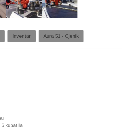
Inventar
Aura 51 - Cjenik
au
 6 kupatila