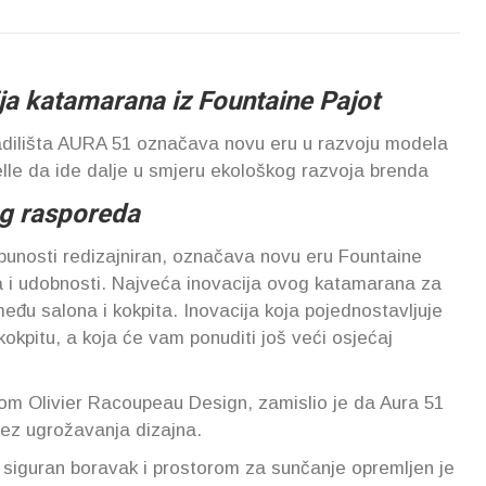
ja katamarana iz Fountaine Pajot
dilišta AURA 51 označava novu eru u razvoju modela
lle da ide dalje u smjeru ekološkog razvoja brenda
eg rasporeda
unosti redizajniran, označava novu eru Fountaine
ra i udobnosti. Najveća inovacija ovog katamarana za
među salona i kokpita. Inovacija koja pojednostavljuje
kokpitu, a koja će vam ponuditi još veći osjećaj
mom Olivier Racoupeau Design, zamislio je da Aura 51
bez ugrožavanja dizajna.
 siguran boravak i prostorom za sunčanje opremljen je