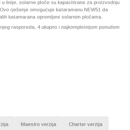
u linije, solarne ploče su kapacitirane za proizvodnju
e. Ovo rješenje omogućuje kataramanu NEW51 da
talih katamarana opremljeni solarnim pločama.
šnjeg rasporeda, 4 ukupno i najkompletnijom ponudom
zija
Maestro verzija
Charter verzija