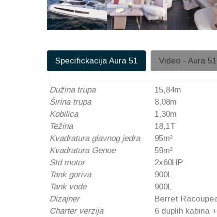
Specifickacija Aura 51
Video - Aura 51
Dužina trupa
15,84m
Širina trupa
8,08m
Kobilica
1,30m
Težina
18,1T
Kvadratura glavnog jedra
95m²
Kvadratura Genoe
59m²
Std motor
2x60HP
Tank goriva
900L
Tank vode
900L
Dizajner
Berret Racoupe
Charter verzija
6 duplih kabina +