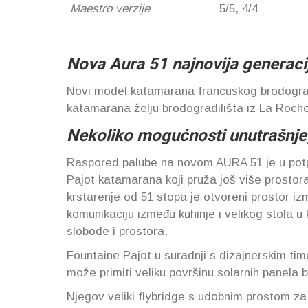
Maestro verzije
5/5, 4/4
Nova Aura 51 najnovija generaci
Novi model katamarana francuskog brodogra
katamarana želju brodogradilišta iz La Roche
Nekoliko mogućnosti unutrašnj
Raspored palube na novom AURA 51 je u potp
Pajot katamarana koji pruža još više prosto
krstarenje od 51 stopa je otvoreni prostor iz
komunikaciju između kuhinje i velikog stola u 
slobode i prostora.
Fountaine Pajot u suradnji s dizajnerskim ti
može primiti veliku površinu solarnih panela 
Njegov veliki flybridge s udobnim prostom za