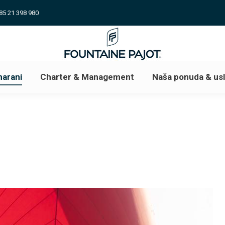
85 21 398 980
arani
Charter & Management
Naša ponuda & us
arani
Charter & Management
Naša ponuda & us