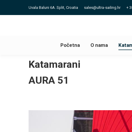
Uvala Baluni 6A. Split, Croatia
sales@ultra-sailing.hr
+ 3
Početna
O nama
Katam
Početna
O nama
Katam
Katamarani
You are here:
AURA 51