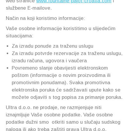
web stranice
www.fountaine-pajot-croatia.com
i
službene E-mailove.
Način na koji koristimo informacije:
Vaše osobne informacije koristitimo u slijedećim
situacijama:
Za izradu ponude za traženu uslugu
Za izradu potvrde rezervacije za traženu uslugu,
izradu računa, ugovora i vaučera
Povremeno slanje obavijesti elektronskom
poštom (informacije o novim proizvodima ili
promotivnim ponudama). Svaka promotivna
elektronska poruka će sadržavati upute kako se
možete odjaviti s tog popisa za primanje poruka.
Ultra d.o.o. ne prodaje, ne razmjenjuje niti
iznajmljuje Vaše osobne podatke. Vaše osobne
podatke dužni smo otkriti samo u slučaju sudskog
naloga ili ako treba zaštiti prava Ultra d.o.o.