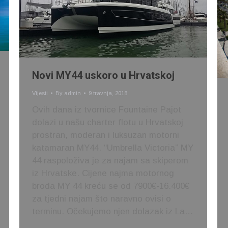
Novi MY44 uskoro u Hrvatskoj
Vijesti
By
admin
9 travnja, 2018
Ovih dana iz tvornice Fountaine Pajot
dolazi u našu charter flotu u Hrvatskoj
prostran, moderan i luksuzan motorni
katamaran MY44. “Umbrella Victoria” MY
44 raspoloživa je za najam sa skiperom
iz Hrvatske. Cijene najma motornog
broda MY 44 kreću se od 7900€-16.400€
za tjedni najam što naravno ovisi o
terminu. Očekujemo njen dolazak iz La…