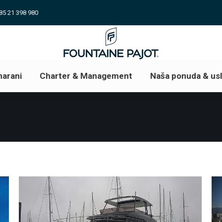
85 21 398 980
arani
Charter & Management
Naša ponuda & us
arani
Charter & Management
Naša ponuda & us