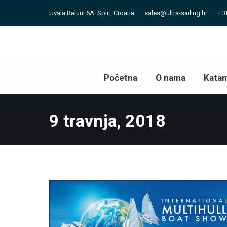
Uvala Baluni 6A. Split, Croatia
sales@ultra-sailing.hr
+ 3
Početna
O nama
Katam
Početna
O nama
Katam
9 travnja, 2018