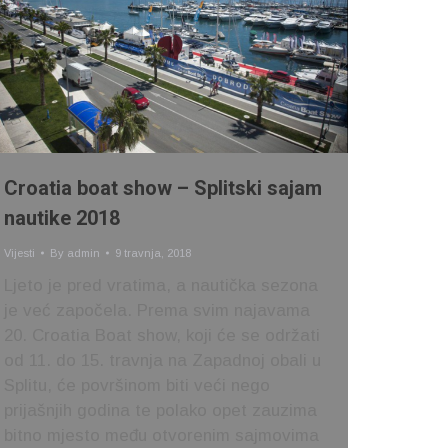
Croatia boat show – Splitski sajam
nautike 2018
Vijesti
By
admin
9 travnja, 2018
Ljeto je pred vratima, a nautička sezona
je već započela. Prema svim najavama
20. Croatia Boat show, koji će se održati
od 11. do 15. travnja na Zapadnoj obali u
Splitu, će površinom biti veći nego
prijašnjih godina te polako opet zauzima
bitno mjesto među otvorenim sajmovima