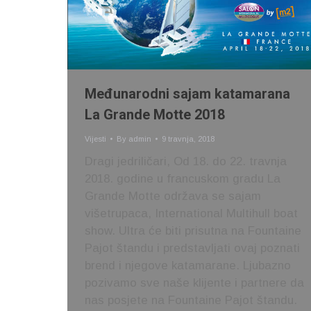
Međunarodni sajam katamarana
La Grande Motte 2018
Vijesti
By
admin
9 travnja, 2018
Dragi jedriličari, Od 18. do 22. travnja
2018. godine u francuskom gradu La
Grande Motte održava se sajam
višetrupaca, International Multihull boat
show. Ultra će biti prisutna na Fountaine
Pajot štandu i predstavljati ovaj poznati
brend i njegove katamarane. Ljubazno
pozivamo sve naše klijente i partnere da
nas posjete na Fountaine Pajot štandu.