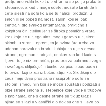
pretjerano veliki kokpit s platforme se penje preko tri
stepenice, a kad u njega uđete, možete birati da li
ćete sjesti na sofu koja se tu nalazi, produžiti u
salon ili se popeti na most. salon, koji je ipak
centralni dio svakog katamarana, praktično s
kokpitom čini cjelinu jer se široka posmična vrata
kroz koja se u njega ulazi mogu gotovo u cijelosti
skloniti u stranu. opremljen je svime što treba za
udoban boravak na brodu. kuhinja na u je s desne
strane, ogroman hladnjak, onakav kao kod kuće s
lijeve. tu je niz ormarića, prostora za pohranu svega
i svačega, uključujući i bunker za piće ispod poda i
televizor koji izlazi iz bočne stijenke. Središnji dio
zauzimaju dvije prostrane nasuprotne sofe sa
stolom između njih koji se može spuštati i podizati s
obje strane salona su stepenice koje vode u trupove
s kabinama. one s desne strane su tik uz ulaz i
njima se silazi u vlasnički dio dok su one s lijeve po