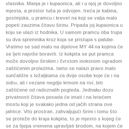
vlasnika. Manja je i kupaonica, ali i u njoj je dovoljno
mjesta, a prostor tuša je odvojen. treća je kabina,
gostinjska, u pramcu i krevet na koji se valja malo
popeti zauzima čitavu širinu. Pripada joj kupaonica u
koju se ulazi iz hodnika. U samom pramcu oba trupa
su dva spremnika kroz koja se pristupa s palube.
Vratimo se sad malo na dijelove MY 44 na kojima će
se ljeti najviše boraviti. Iz kokpita se put pramca
može dovoljno širokim i čvrstom inoksnom ogradom
zaštićenim prolazima. tamo se nalazi pravo malo
sunčalište s ležaljkama za dvije osobe koje će i na
sidru, ali i vezane negdje krmom na rivi, biti
zaštićene od radoznalih pogleda. Jednaku dozu
privatnosti čitava posada će imati i na letećem
mostu koji je svakako jedna od jačih strana ove
jahtice. Vrlo prostran, zahvaljujući širini i tomu što
se proteže do kraja kokpita, to je mjesto s kojeg će
se za lijepa vremena upravljati brodom, na kojem će