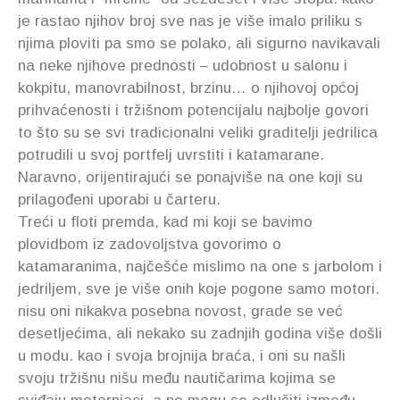
je rastao njihov broj sve nas je više imalo priliku s
njima ploviti pa smo se polako, ali sigurno navikavali
na neke njihove prednosti – udobnost u salonu i
kokpitu, manovrabilnost, brzinu… o njihovoj općoj
prihvaćenosti i tržišnom potencijalu najbolje govori
to što su se svi tradicionalni veliki graditelji jedrilica
potrudili u svoj portfelj uvrstiti i katamarane.
Naravno, orijentirajući se ponajviše na one koji su
prilagođeni uporabi u čarteru.
Treći u floti premda, kad mi koji se bavimo
plovidbom iz zadovoljstva govorimo o
katamaranima, najčešće mislimo na one s jarbolom i
jedriljem, sve je više onih koje pogone samo motori.
nisu oni nikakva posebna novost, grade se već
desetljećima, ali nekako su zadnjih godina više došli
u modu. kao i svoja brojnija braća, i oni su našli
svoju tržišnu nišu među nautičarima kojima se