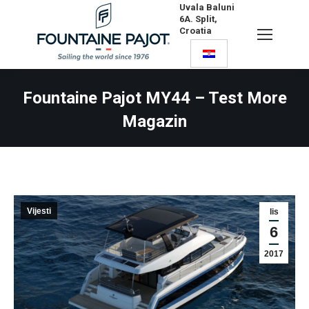
Uvala Baluni
6A. Split,
Croatia
Search:
Fountaine Pajot MY44 – Test More
Magazin
Vijesti
lis
6
2017