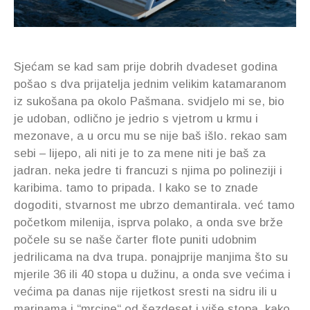
Sjećam se kad sam prije dobrih dvadeset godina
pošao s dva prijatelja jednim velikim katamaranom
iz sukošana pa okolo Pašmana. svidjelo mi se, bio
je udoban, odlično je jedrio s vjetrom u krmu i
mezonave, a u orcu mu se nije baš išlo. rekao sam
sebi – lijepo, ali niti je to za mene niti je baš za
jadran. neka jedre ti francuzi s njima po polineziji i
karibima. tamo to pripada. I kako se to znade
dogoditi, stvarnost me ubrzo demantirala. već tamo
početkom milenija, isprva polako, a onda sve brže
počele su se naše čarter flote puniti udobnim
jedrilicama na dva trupa. ponajprije manjima što su
mjerile 36 ili 40 stopa u dužinu, a onda sve većima i
većima pa danas nije rijetkost sresti na sidru ili u
marinama i “mrcine“ od šezdeset i više stopa. kako