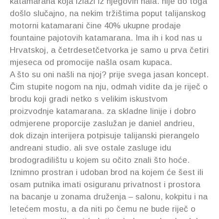
katamarana koja izlazi iz njegovih hala. nije do toga
došlo slučajno, na nekim tržištima poput talijanskog
motorni katamarani čine 40% ukupne prodaje
fountaine pajotovih katamarana. Ima ih i kod nas u
Hrvatskoj, a četrdesetčetvorka je samo u prva četiri
mjeseca od promocije našla osam kupaca.
A što su oni našli na njoj? prije svega jasan koncept.
Čim stupite nogom na nju, odmah vidite da je riječ o
brodu koji gradi netko s velikim iskustvom
proizvodnje katamarana. za skladne linije i dobro
odmjerene proporcije zaslužan je daniel andrieu,
dok dizajn interijera potpisuje talijanski pierangelo
andreani studio. ali sve ostale zasluge idu
brodogradilištu u kojem su očito znali što hoće.
Iznimno prostran i udoban brod na kojem će šest ili
osam putnika imati osiguranu privatnost i prostora
na bacanje u zonama druženja – salonu, kokpitu i na
letećem mostu, a da niti po čemu ne bude riječ o