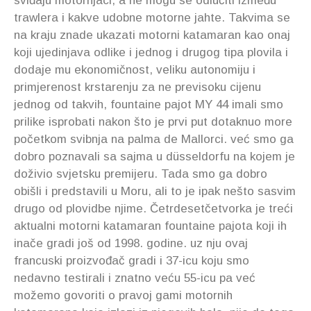
sviđaju motornjaci, a ne mogu se odlučiti između
trawlera i kakve udobne motorne jahte. Takvima se
na kraju znade ukazati motorni katamaran kao onaj
koji ujedinjava odlike i jednog i drugog tipa plovila i
dodaje mu ekonomičnost, veliku autonomiju i
primjerenost krstarenju za ne previsoku cijenu
jednog od takvih, fountaine pajot MY 44 imali smo
prilike isprobati nakon što je prvi put dotaknuo more
početkom svibnja na palma de Mallorci. već smo ga
dobro poznavali sa sajma u düsseldorfu na kojem je
doživio svjetsku premijeru. Tada smo ga dobro
obišli i predstavili u Moru, ali to je ipak nešto sasvim
drugo od plovidbe njime. Četrdesetčetvorka je treći
aktualni motorni katamaran fountaine pajota koji ih
inače gradi još od 1998. godine. uz nju ovaj
francuski proizvođač gradi i 37-icu koju smo
nedavno testirali i znatno veću 55-icu pa već
možemo govoriti o pravoj gami motornih