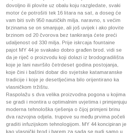
dovoljno ili plovite uz obalu koju razgledate, svaki
motor će potrošiti tek 16 litara na sat, a doseg će
vam biti svih 950 nautičkih milja. naravno, s većim
brzinama se on smanjuje, ali još uvijek i ako plovite
brzinom od 20 čvorova bez tankiranja ćete preći
udaljenost od 330 milja. Prije iskrcaja fountaine
pajot MY 44 je svakako dobro građen brod. vidi se
da je riječ o proizvodu koji dolazi iz brodogradilišta
koje je lani navršilo četrdeset godina postojanja,
koje čini i baštini dobar dio svjetske katamaranske
tradicije i koje je desetljećima bilo orijentirano ka
vlasničkom tržištu.
Raspolažu s dva velika proizvodna pogona u kojima
se gradi i montira u optimalnim uvjetima i primjenjuju
moderna tehnološka rješenja o čijoj primjeni brinu
dva razvojna odjela. trupove su među prvima počeli
graditi infuzijskom tehnologijom. MY 44 koncipiran je
kao vlasnički brod i barem za sada se nudi samo u