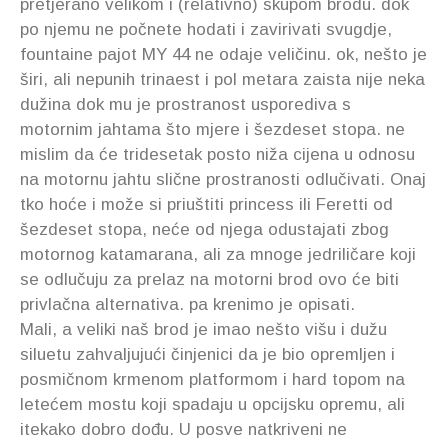
pretjerano velikom i (relativno) skupom brodu. dok
po njemu ne počnete hodati i zavirivati svugdje,
fountaine pajot MY 44 ne odaje veličinu. ok, nešto je
širi, ali nepunih trinaest i pol metara zaista nije neka
dužina dok mu je prostranost usporediva s
motornim jahtama što mjere i šezdeset stopa. ne
mislim da će tridesetak posto niža cijena u odnosu
na motornu jahtu slične prostranosti odlučivati. Onaj
tko hoće i može si priuštiti princess ili Feretti od
šezdeset stopa, neće od njega odustajati zbog
motornog katamarana, ali za mnoge jedriličare koji
se odlučuju za prelaz na motorni brod ovo će biti
privlačna alternativa. pa krenimo je opisati.
Mali, a veliki naš brod je imao nešto višu i dužu
siluetu zahvaljujući činjenici da je bio opremljen i
posmičnom krmenom platformom i hard topom na
letećem mostu koji spadaju u opcijsku opremu, ali
itekako dobro dođu. U posve natkriveni ne