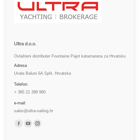
Ultra d.o.o.
Ovlašteni distributer Fountaine Pajot katamarana za Hrvatsku
Adresa
Uvala Baluni 6A Split, Hrvatska
Telefon:
+ 385 21 398 980
e-mail:
sales@ultra-sailing.hr
Find us on:
Facebook
YouTube
Instagram
page
page
page