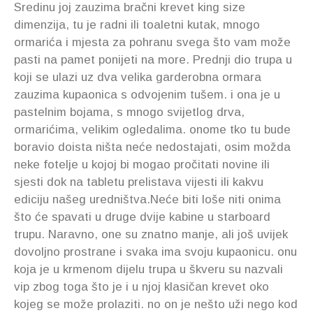
Sredinu joj zauzima bračni krevet king size
dimenzija, tu je radni ili toaletni kutak, mnogo
ormarića i mjesta za pohranu svega što vam može
pasti na pamet ponijeti na more. Prednji dio trupa u
koji se ulazi uz dva velika garderobna ormara
zauzima kupaonica s odvojenim tušem. i ona je u
pastelnim bojama, s mnogo svijetlog drva,
ormarićima, velikim ogledalima. onome tko tu bude
boravio doista ništa neće nedostajati, osim možda
neke fotelje u kojoj bi mogao pročitati novine ili
sjesti dok na tabletu prelistava vijesti ili kakvu
ediciju našeg uredništva.Neće biti loše niti onima
što će spavati u druge dvije kabine u starboard
trupu. Naravno, one su znatno manje, ali još uvijek
dovoljno prostrane i svaka ima svoju kupaonicu. onu
koja je u krmenom dijelu trupa u škveru su nazvali
vip zbog toga što je i u njoj klasičan krevet oko
kojeg se može prolaziti. no on je nešto uži nego kod