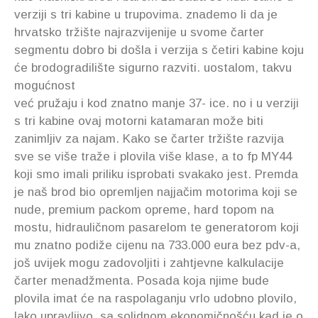
verziji s tri kabine u trupovima. znademo li da je
hrvatsko tržište najrazvijenije u svome čarter
segmentu dobro bi došla i verzija s četiri kabine koju
će brodogradilište sigurno razviti. uostalom, takvu
mogućnost
već pružaju i kod znatno manje 37- ice. no i u verziji
s tri kabine ovaj motorni katamaran može biti
zanimljiv za najam. Kako se čarter tržište razvija
sve se više traže i plovila više klase, a to fp MY44
koji smo imali priliku isprobati svakako jest. Premda
je naš brod bio opremljen najjačim motorima koji se
nude, premium packom opreme, hard topom na
mostu, hidrauličnom pasarelom te generatorom koji
mu znatno podiže cijenu na 733.000 eura bez pdv-a,
još uvijek mogu zadovoljiti i zahtjevne kalkulacije
čarter menadžmenta. Posada koja njime bude
plovila imat će na raspolaganju vrlo udobno plovilo,
lako upravljivo, sa solidnom ekonomičnošću kad je o