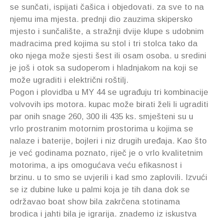
se sunčati, ispijati čašica i objedovati. za sve to na
njemu ima mjesta. prednji dio zauzima skipersko
mjesto i sunčalište, a stražnji dvije klupe s udobnim
madracima pred kojima su stol i tri stolca tako da
oko njega može sjesti šest ili osam osoba. u sredini
je još i otok sa sudoperom i hladnjakom na koji se
može ugraditi i električni roštilj.
Pogon i plovidba u MY 44 se ugrađuju tri kombinacije
volvovih ips motora. kupac može birati želi li ugraditi
par onih snage 260, 300 ili 435 ks. smješteni su u
vrlo prostranim motornim prostorima u kojima se
nalaze i baterije, bojleri i niz drugih uređaja. Kao što
je već godinama poznato, riječ je o vrlo kvalitetnim
motorima, a ips omogućava veću efikasnost i
brzinu. u to smo se uvjerili i kad smo zaplovili. Izvući
se iz dubine luke u palmi koja je tih dana dok se
održavao boat show bila zakrčena stotinama
brodica i jahti bila je igrarija. znademo iz iskustva