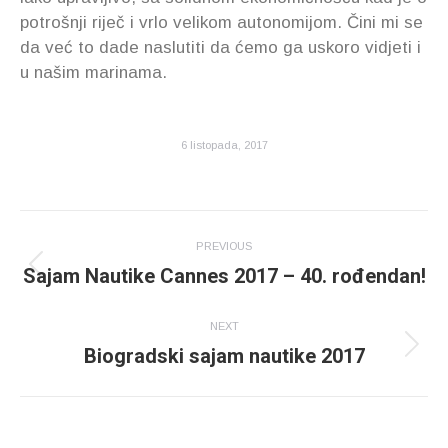
potrošnji riječ i vrlo velikom autonomijom. Čini mi se
da već to dade naslutiti da ćemo ga uskoro vidjeti i
u našim marinama.
6 listopada, 2017
Post
PREVIOUS
navigation
Sajam Nautike Cannes 2017 – 40. rođendan!
Previous
post:
NEXT
Biogradski sajam nautike 2017
Next
post: