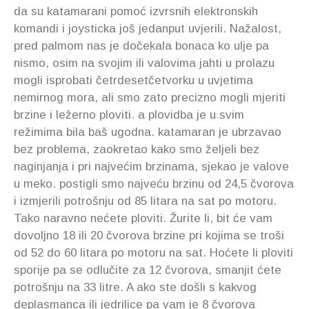
da su katamarani pomoć izvrsnih elektronskih
komandi i joysticka još jedanput uvjerili. Nažalost,
pred palmom nas je dočekala bonaca ko ulje pa
nismo, osim na svojim ili valovima jahti u prolazu
mogli isprobati četrdesetčetvorku u uvjetima
nemirnog mora, ali smo zato precizno mogli mjeriti
brzine i ležerno ploviti. a plovidba je u svim
režimima bila baš ugodna. katamaran je ubrzavao
bez problema, zaokretao kako smo željeli bez
naginjanja i pri najvećim brzinama, sjekao je valove
u meko. postigli smo najveću brzinu od 24,5 čvorova
i izmjerili potrošnju od 85 litara na sat po motoru.
Tako naravno nećete ploviti. Žurite li, bit će vam
dovoljno 18 ili 20 čvorova brzine pri kojima se troši
od 52 do 60 litara po motoru na sat. Hoćete li ploviti
sporije pa se odlučite za 12 čvorova, smanjit ćete
potrošnju na 33 litre. A ako ste došli s kakvog
deplasmanca ili jedrilice pa vam je 8 čvorova