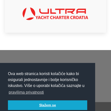
opens
opens
opens
in
in
in
new
new
new
window
window
window
Ova web stranica koristi kolačiće kako bi
osigurali jednostavnije i bolje korisničko
iskustvo. Više o uporabi kolačića saznajte u
pravilima privatnosti
Slažem se
Copyright Fountaine Pajot Croatia | Ultra d.o.o. Split @ 2015