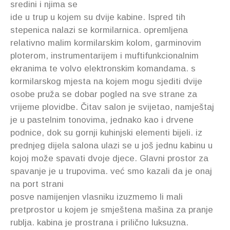
sredini i njima se
ide u trup u kojem su dvije kabine. Ispred tih
stepenica nalazi se kormilarnica. opremljena
relativno malim kormilarskim kolom, garminovim
ploterom, instrumentarijem i muftifunkcionalnim
ekranima te volvo elektronskim komandama. s
kormilarskog mjesta na kojem mogu sjediti dvije
osobe pruža se dobar pogled na sve strane za
vrijeme plovidbe. Čitav salon je svijetao, namještaj
je u pastelnim tonovima, jednako kao i drvene
podnice, dok su gornji kuhinjski elementi bijeli. iz
prednjeg dijela salona ulazi se u još jednu kabinu u
kojoj može spavati dvoje djece. Glavni prostor za
spavanje je u trupovima. već smo kazali da je onaj
na port strani
posve namijenjen vlasniku izuzmemo li mali
pretprostor u kojem je smještena mašina za pranje
rublja. kabina je prostrana i prilično luksuzna.