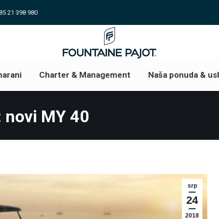
85 21 398 980
arani
Charter & Management
Naša ponuda & us
arani
Charter & Management
Naša ponuda & us
 novi MY 40
srp
24
2018