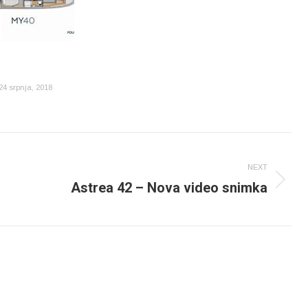
24 srpnja, 2018
NEXT
Astrea 42 – Nova video snimka
Next
post: