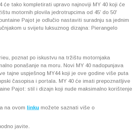
e tako kompletirati upravo najnoviji MY 40 koji će
ržištu motornih plovila jedrotrupcima od 45′ do 50′
untaine Pajot je odlučio nastaviti suradnju sa jednim
tručnjakom u svijetu luksuznog dizajna: Pierangelo
rieu, poznat po iskustvu na tržištu motornjaka
timalno ponašanje na moru. Novi MY 40 nadopunjava
e tajne uspješnog MY44 koji je ove godine više puta
pski časopisa i portala. MY 40 će imati prepoznatljive
ine Pajot: stil i dizajn koji nude maksimalno korištenje
, a na ovom
linku
možete saznati više o
bodno javite.