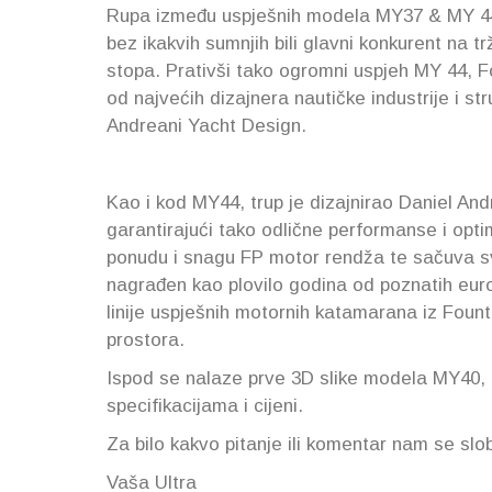
Rupa između uspješnih modela MY37 & MY 44 ć
bez ikakvih sumnjih bili glavni konkurent na t
stopa. Prativši tako ogromni uspjeh MY 44, Fo
od najvećih dizajnera nautičke industrije i s
Andreani Yacht Design.
Kao i kod MY44, trup je dizajnirao Daniel And
garantirajući tako odlične performanse i op
ponudu i snagu FP motor rendža te sačuva sv
nagrađen kao plovilo godina od poznatih euro
linije uspješnih motornih katamarana iz Founta
prostora.
Ispod se nalaze prve 3D slike modela MY40
specifikacijama i cijeni.
Za bilo kakvo pitanje ili komentar nam se slo
Vaša Ultra