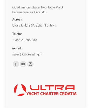
Ovlašteni distributer Fountaine Pajot
katamarana za Hrvatsku
Adresa
Uvala Baluni 6A Split, Hrvatska
Telefon:
+ 385 21 398 980
e-mail:
sales@ultra-sailing.hr
Find us on:
Facebook
YouTube
Instagram
page
page
page
opens
opens
opens
in
in
in
new
new
new
window
window
window