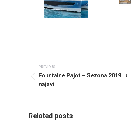
Post
PREVIOUS
navigation
Fountaine Pajot – Sezona 2019. u
Previous
najavi
post:
Related posts