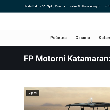
Uvala Baluni 6A. Split, Croatia
sales@ultra-sailing.hr
+ 3
Početna
O nama
Katam
Početna
O nama
Katam
FP Motorni Katamaran:
Vijesti