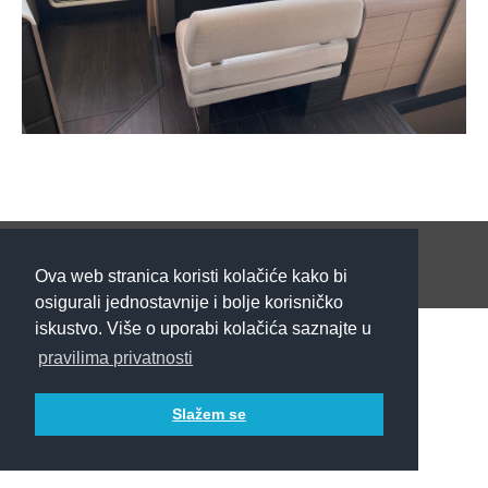
Copyright Fountaine Pajot Croatia | Ultra d.o.o. Split @ 2015
Footer HR
Ova web stranica koristi kolačiće kako bi
Izrada web stranica - Insieme
osigurali jednostavnije i bolje korisničko
iskustvo. Više o uporabi kolačića saznajte u
pravilima privatnosti
Slažem se