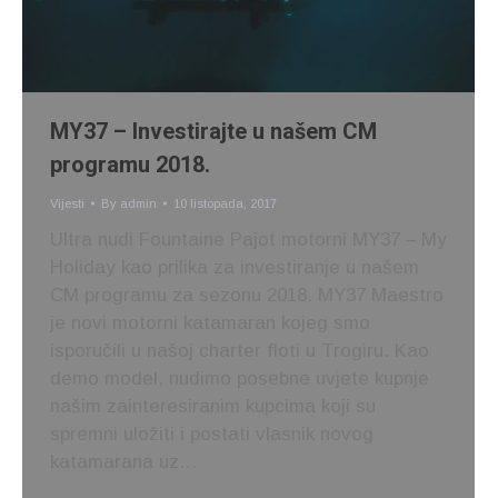
MY37 – Investirajte u našem CM
programu 2018.
Vijesti
By
admin
10 listopada, 2017
Ultra nudi Fountaine Pajot motorni MY37 – My
Holiday kao prilika za investiranje u našem
CM programu za sezonu 2018. MY37 Maestro
je novi motorni katamaran kojeg smo
isporučili u našoj charter floti u Trogiru. Kao
demo model, nudimo posebne uvjete kupnje
našim zainteresiranim kupcima koji su
spremni uložiti i postati vlasnik novog
katamarana uz…