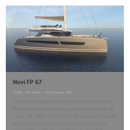
Novi FP 67
Vijesti
By
admin
10 listopada, 2017
Fountaine Pajot nastavlja sa obnovom svoje
flote novih katamarana, nakon nove Helie 44,
Lucie 44, Sabe 50 i Saone 47, sada je vrijeme
da Victoria 67 dobije svog nasljednika sa