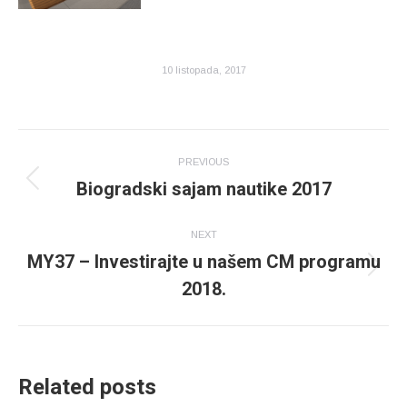
10 listopada, 2017
Post
PREVIOUS
navigation
Biogradski sajam nautike 2017
Previous
post:
NEXT
MY37 – Investirajte u našem CM programu
Next
2018.
post:
Related posts