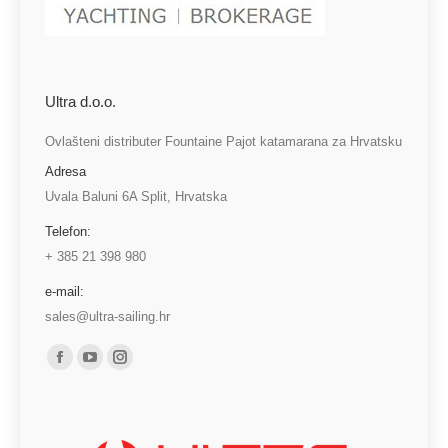
Ultra d.o.o.
Ovlašteni distributer Fountaine Pajot katamarana za Hrvatsku
Adresa
Uvala Baluni 6A Split, Hrvatska
Telefon:
+ 385 21 398 980
e-mail:
sales@ultra-sailing.hr
Find us on:
Facebook
YouTube
Instagram
page
page
page
opens
opens
opens
in
in
in