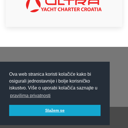
new
new
new
window
window
window
Ova web stranica koristi kolačiće kako bi
osigurali jednostavnije i bolje korisničko
iskustvo. Više o uporabi kolačića saznajte u
pravilima privatnosti
Slažem se
Copyright Fountaine Pajot Croatia | Ultra d.o.o. Split @ 2015
Footer HR
Izrada web stranica - Insieme