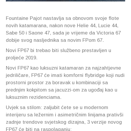
Fountaine Pajot nastavlja sa obnovom svoje flote
novih katamarana, nakon nove Helie 44, Lucie 44,
Sabe 50 i Saone 47, sada je vrijeme da Victoria 67
dobije svog nasljednika sa novim FPom 67.
Novi FP67 bi trebao biti službeno prestavljen u
proljeće 2019.
Novi FP67 kao luksuzni katamaran za najzahtjevne
jedriličare, FP67 će imati komforni flybridge koji nudi
prostorni prostor za boravak u kombinaciji sa
prednjim kokpitom sa jacuzzi-om za ugođaj kao u
luksuznim rezidenciama.
Uvjek sa stilom: zaljubit ćete se u modernom
interijeru sa ležernim i asimetričnim linijama prativši
zadnje trendove svjetskog dizajna, 3 verzije novog
FP67 će biti na raspolaganju: