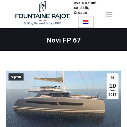
Uvala Baluni
6A. Split,
Croatia
Search:
Novi FP 67
Vijesti
lis
10
2017